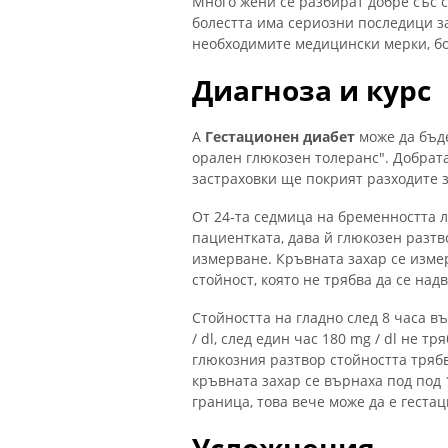
Много жени се разбират добре със 
болестта има сериозни последици за
необходимите медицински мерки, бо
Диагноза и курс
А
Гестационен диабет
може да бъде
орален глюкозен толеранс". Добрата 
застраховки ще покрият разходите з
От 24-та седмица на бременността л
пациентката, дава й глюкозен разтв
измерване. Кръвната захар се измер
стойност, която не трябва да се на
Стойността на гладно след 8 часа 
/ dl, след един час 180 mg / dl не т
глюкозния разтвор стойността трябва
кръвната захар се върнаха под под 
граница, това вече може да е геста