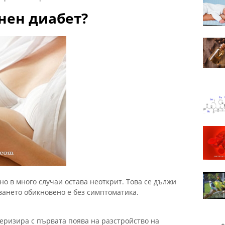
нен диабет?
но в много случаи остава неоткрит. Това се дължи
ването обикновено е без симптоматика.
еризира с първата поява на разстройство на