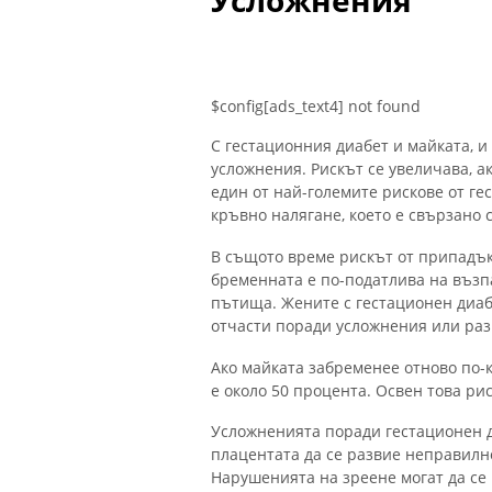
Усложнения
$config[ads_text4] not found
С гестационния диабет и майката, и
усложнения. Рискът се увеличава, а
един от най-големите рискове от ге
кръвно налягане, което е свързано
В същото време рискът от припадък
бременната е по-податлива на възп
пътища. Жените с гестационен диаб
отчасти поради усложнения или раз
Ако майката забременее отново по-
е около 50 процента. Освен това ри
Усложненията поради гестационен 
плацентата да се развие неправилно
Нарушенията на зреене могат да се 