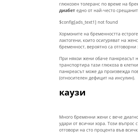
глюкозен толеранс по време на брем
диабет
едно от най-често срещанит
$config[ads_text1] not found
Хормоните на бременността естроге
лактогени, които осигуряват на жен
бременност, вероятно са отговорни 
При някои жени обаче панкреасът н
транспортира тази глюкоза в клетки
панкреасът може да произвежда пове
(относителен дефицит на инсулин).
каузи
Много бременни жени с вече диаг
удари от всички хора. Този въпрос с
отговори на сто процента във всичк