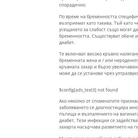
спорадично.
По време на бременността специфи
възприемат като такива. Тъй като ч
усещането за слабост също могат д
бременността. Съществуват обаче и
диабет.
Те включват високо кръвно наляган
бременната жена и / или нероденот
кръвната захар и бързо увеличаване
може да се установи чрез ултразвук
$config[ads_text3] not found
Ако няколко от споменатите призна
заболяването се диагностицира мно
пътища и възпалението на вагината,
диабет. Тези инфекции се задейства
захарта насърчава развитието на г