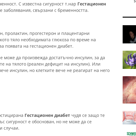
$
енност. С известна сигурност т.нар
Гестационен
е заболявания, свързани с бременността.
н, пролактин, прогестерон и плацентарни
ското тяло необходимата глюкоза по време на
за появата на гестационен диабет.
е може да произвежда достатъчно инсулин, за да
те на тялото (реален дефицит на инсулин). Или
че инсулин, но клетките вече не реагират на него
ностицирана
Гестационен диабет
чудя се защо те
ъс сигурност е обоснован, но не може да се
и случаи.