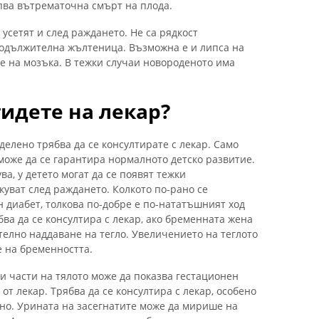
пва вътрематочна смърт на плода.
 усетят и след раждането. Не са рядкост
продължителна жълтеница. Възможна е и липса на
е на мозъка. В тежки случаи новороденото има
тидете на лекар?
делено трябва да се консултирате с лекар. Само
може да се гарантира нормалното детско развитие.
ва, у детето могат да се появят тежки
куват след раждането. Колкото по-рано се
 диабет, толкова по-добре е по-нататъшният ход
бва да се консултира с лекар, ако бременната жена
телно наддаване на тегло. Увеличението на теглото
 на бременността.
и части на тялото може да показва гестационен
от лекар. Трябва да се консултира с лекар, особено
пно. Урината на засегнатите може да мирише на