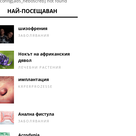
config[ads_neboscreb] not found
НАЙ-ПОСЕЩАВАН
шизофрения
ЗАБОЛЯВАНИЯ
Нокът на африканския
дявол
ЛЕЧЕБНИ РАСТЕНИЯ
имплантация
KRPERPROZESSE
Анална фистула
ЗАБОЛЯВАНИЯ
Acrodynia