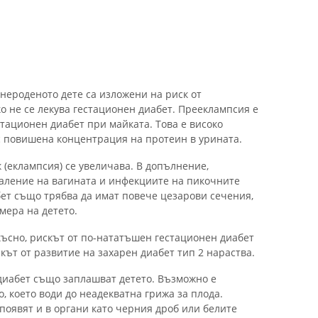
 нероденото дете са изложени на риск от
ко не се лекува гестационен диабет. Прееклампсия е
стационен диабет при майката. Това е високо
 с повишена концентрация на протеин в урината.
 (еклампсия) се увеличава. В допълнение,
аление на вагината и инфекциите на пикочните
ет също трябва да имат повече цезарови сечения,
мера на детето.
късно, рискът от по-нататъшен гестационен диабет
скът от развитие на захарен диабет тип 2 нараства.
диабет също заплашват детето. Възможно е
, което води до неадекватна грижа за плода.
появят и в органи като черния дроб или белите