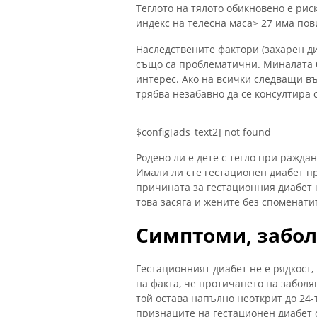
Теглото на тялото обикновено е риск
индекс на телесна маса> 27 има пов
Наследствените фактори (захарен ди
също са проблематични. Миналата 
интерес. Ако на всички следващи въ
трябва незабавно да се консултира с
$config[ads_text2] not found
Родено ли е дете с тегло при раждан
Имали ли сте гестационен диабет п
причината за гестационния диабет 
това засяга и жените без споменати
Симптоми, забол
Гестационният диабет не е рядкост, 
на факта, че протичането на заболя
той остава напълно неоткрит до 24-
признаците на гестационен диабет 