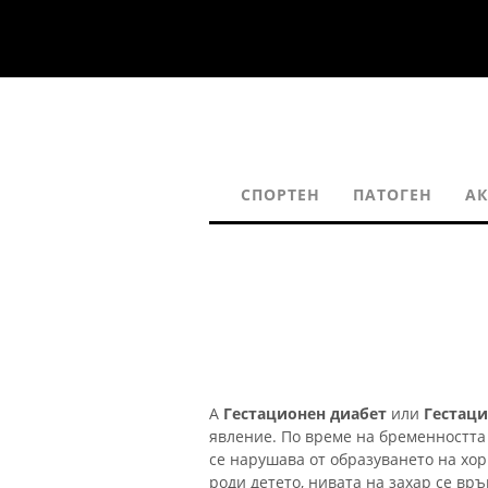
СПОРТЕН
ПАТОГЕН
АК
А
Гестационен диабет
или
Гестаци
явление. По време на бременността
се нарушава от образуването на хор
роди детето, нивата на захар се вр