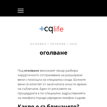
ОСНОВЕН
/
ЛЕЧЕНИЯ
/ 2020
оголване
Под
оголване
венозният лекар разбира
хирургичното отстраняване на разширени
вени с помощта на специална сонда. Болните
вени се изтеглят от засегнатата зона по време
на събличане. Един от рисковете на
процедурата е по-специално задръстванията
на лимфата поради увредени лимфни съдове.
Какво е събличането?