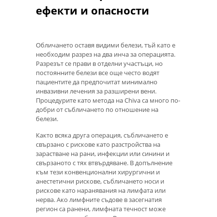
ефекти и опасности
Обличането оставя видими белези, тъй като е
необходим разрез на два инча за операцията.
Разрезът се прави в отделни участъци, но
постоянните белези все още често водят
пациентите да предпочитат минимално
инвазивни лечения за разширени вени.
Процедурите като метода на Chiva са много по-
добри от събличането по отношение на
белези.
Както всяка друга операция, събличането е
свързано с рискове като разстройства на
зарастване на рани, инфекции или синини и
свързаното с тях втвърдяване. В допълнение
към тези конвенционални хирургични и
анестетични рискове, събличането носи и
рискове като наранявания на лимфата или
нерва. Ако лимфните съдове в засегнатия
регион са ранени, лимфната течност може