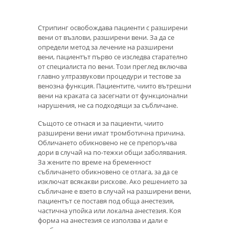
Стрипинг освобождава пациенти с разширени
вени от възлови, разширени вени. За да се
определи метод за лечение на разширени
вени, пациентът първо се изследва старателно
от специалиста по вени. Този преглед включва
главно ултразвукови процедури и тестове за
венозна функция. Пациентите, чиито вътрешни
вени на краката са засегнати от функционални
нарушения, не са подходящи за събличане.
Същото се отнася и за пациенти, чиито
разширени вени имат тромботична причина.
Обличането обикновено не се препоръчва
дори в случай на по-тежки общи заболявания.
За жените по време на бременност
събличането обикновено се отлага, за да се
изключат всякакви рискове. Ако решението за
събличане е взето в случай на разширени вени,
пациентът се поставя под обща анестезия,
частична упойка или локална анестезия. Коя
форма на анестезия се използва и дали е