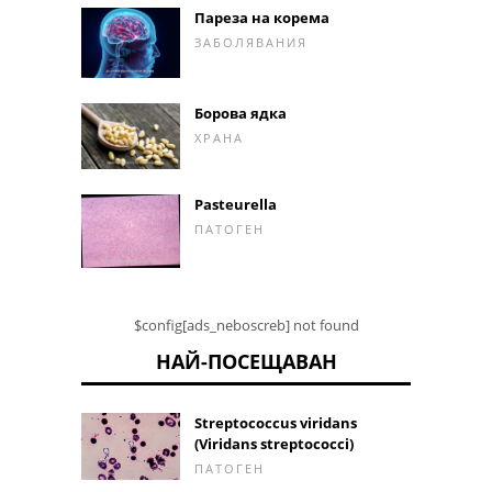
Пареза на корема
ЗАБОЛЯВАНИЯ
Борова ядка
ХРАНА
Pasteurella
ПАТОГЕН
$config[ads_neboscreb] not found
НАЙ-ПОСЕЩАВАН
Streptococcus viridans
(Viridans streptococci)
ПАТОГЕН