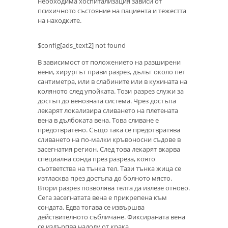
необходима хоспитализация зависи от
психичното състояние на пациента и тежестта
на находките.
$config[ads_text2] not found
В зависимост от положението на разширени
вени, хирургът прави разрез, дълъг около пет
сантиметра, или в слабините или в кухината на
коляното след упойката. Този разрез служи за
достъп до венозната система. Чрез достъпа
лекарят локализира сливането на плетената
вена в дълбоката вена. Това сливане е
предотвратено. Също така се предотвратява
сливането на по-малки кръвоносни съдове в
засегнатия регион. След това лекарят вкарва
специална сонда през разреза, която
съответства на тънка тел. Тази тънка жица се
изтласква през достъпа до болното място.
Втори разрез позволява телта да излезе отново.
Сега засегнатата вена е прикрепена към
сондата. Едва тогава се извършва
действителното събличане. Фиксираната вена
се издърпва надолу от крака.