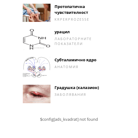
Протопатична
чувствителност
KRPERPROZESSE
урацил
ЛАБОРАТОРНИТЕ
ПОКАЗАТЕЛИ
Субталамично ядро
АНАТОМИЯ
Градушка (халазион)
ЗАБОЛЯВАНИЯ
$config[ads_kvadrat] not found