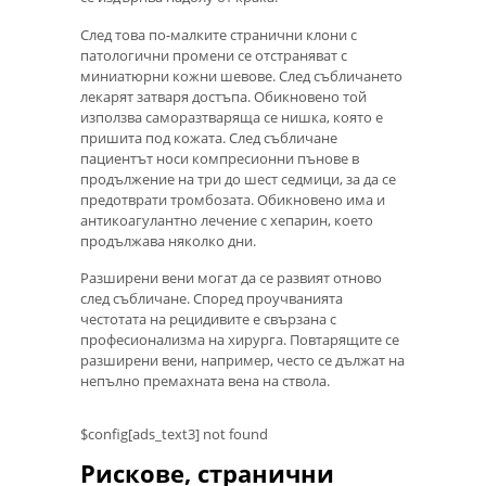
След това по-малките странични клони с
патологични промени се отстраняват с
миниатюрни кожни шевове. След събличането
лекарят затваря достъпа. Обикновено той
използва саморазтваряща се нишка, която е
пришита под кожата. След събличане
пациентът носи компресионни пънове в
продължение на три до шест седмици, за да се
предотврати тромбозата. Обикновено има и
антикоагулантно лечение с хепарин, което
продължава няколко дни.
Разширени вени могат да се развият отново
след събличане. Според проучванията
честотата на рецидивите е свързана с
професионализма на хирурга. Повтарящите се
разширени вени, например, често се дължат на
непълно премахната вена на ствола.
$config[ads_text3] not found
Рискове, странични