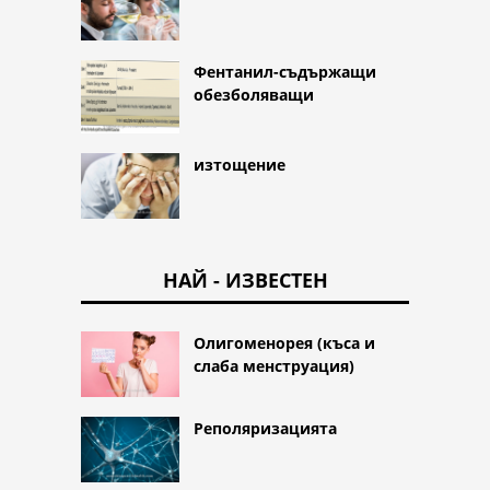
Фентанил-съдържащи
обезболяващи
изтощение
НАЙ - ИЗВЕСТЕН
Олигоменорея (къса и
слаба менструация)
Реполяризацията