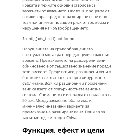
краката и техните основни стволове са
засегнати от явлението. Около 30 процента от
всички хора страдат от разширени вени и по
този начин имат повишен риск от тромбоза и
нарушения на кръвообращението.
$config[ads_text1] not found
Нарушенията на кръвообращението
евентуално могат да повредят целия крак във
времето. Премахването на разширени вени
обикновено е от съществено значение поради
тези рискове. Преди всичко, разширени вени в
багажника се отстраняват чрез хирургично
събличане. Всички разширени и променени
вени са взети от повърхностната венозна
система. Снимането се използва от началото на
20 век. Междувременно обаче има и
минимално инвазивни варианти за
премахване на разширени вени. Пример за
такъв метод е методът Chiva.
Функция, ефект и цели