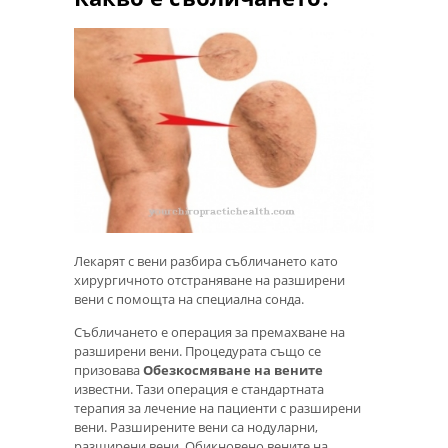
Лекарят с вени разбира събличането като
хирургичното отстраняване на разширени
вени с помощта на специална сонда.
Събличането е операция за премахване на
разширени вени. Процедурата също се
призовава
Обезкосмяване на вените
известни. Тази операция е стандартната
терапия за лечение на пациенти с разширени
вени. Разширените вени са нодуларни,
разширени вени. Обикновено вените на