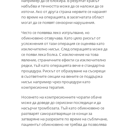
например да се блокира. В резултат кракът
набъбва и течността може да се наложи да се
източи. Ако от друга страна нервите се наранят
по време на операцията, в засегнатата област
могат да се появят сензорни нарушения.
Често се появява леко изтръпване, но
обикновено отзвучава. Като цяло рискът от
усложнения от тази операция се оценява като
изключително нисък. След операцията може да
се появи лека болка. С изключение на това
явление, страничните ефекти са изключително
редки, тъй като операцията вече е стандартна
процедура. Рискът от образуване на съсиреци
в съответните секции на вените се поддържа
нисък например чрез процедури като
компресионна терапия.
Носенето на компресионните чорапи обаче
може да доведе до сериозни последици и да
насърчи тромбозата. Тъй като обикновено се
разтварят саморазтварящи се конци за
затваряне на разрезите по време на събличане,
пациентът обикновено не трябва да позволява