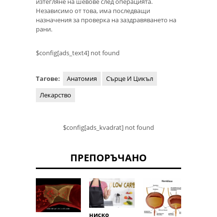
изтегляне на шевове след операцията.
Независимо от това, има последващи
назначения за проверка на заздравяването на
рани.
$config[ads_text4] not found
Тагове:
Анатомия
Сърце И Цикъл
Лекарство
$config[ads_kvadrat] not found
ПРЕПОРЪЧАНО
ниско
патол