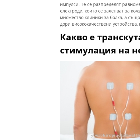
импулси. Те се разпределят равном
електроди, които се залепват за кож
множество клиники за болка, а същ
дори висококачествени устройства, 
Какво е транску
стимулация на н