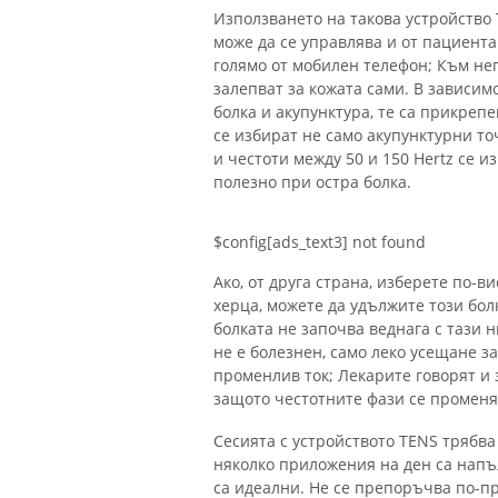
Използването на такова устройство 
може да се управлява и от пациента 
голямо от мобилен телефон; Към нег
залепват за кожата сами. В зависим
болка и акупунктура, те са прикреп
се избират не само акупунктурни то
и честоти между 50 и 150 Hertz се и
полезно при остра болка.
$config[ads_text3] not found
Ако, от друга страна, изберете по-в
херца, можете да удължите този бо
болката не започва веднага с тази ни
не е болезнен, само леко усещане з
променлив ток; Лекарите говорят и 
защото честотните фази се променя
Сесията с устройството TENS трябва
няколко приложения на ден са напъ
са идеални. Не се препоръчва по-п