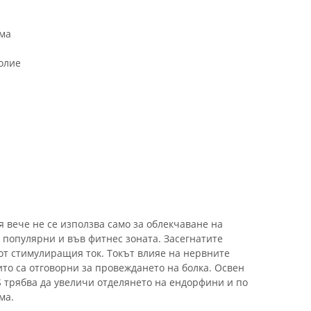
ама
олие
 вече не се използва само за облекчаване на
о популярни и във фитнес зоната. Засегнатите
от стимулиращия ток. Токът влияе на нервните
ито са отговорни за провеждането на болка. Освен
S трябва да увеличи отделянето на ендорфини и по
ма.