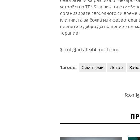
безопасно и за разлика от лекарств
устройство TENS за вкъщи е особено
организирате свободното си време и
клиниката за болка или физиотерап
нервите е добро допълнение към м
терапии.
$config[ads_text4] not found
Тагове:
Симптоми
Лекар
Забо
$config
ПР