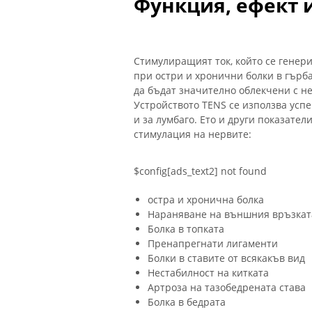
Функция, ефект 
Стимулиращият ток, който се генери
при остри и хронични болки в гърб
да бъдат значително облекчени с н
Устройството TENS се използва усп
и за лумбаго. Ето и други показател
стимулация на нервите:
$config[ads_text2] not found
остра и хронична болка
Нараняване на външния връзката
Болка в топката
Пренапрегнати лигаменти
Болки в ставите от всякакъв вид
Нестабилност на китката
Артроза на тазобедрената става
Болка в бедрата