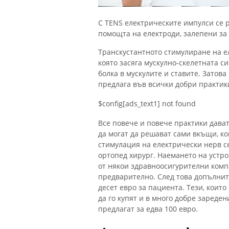
С TENS електрическите импулси се 
помощта на електроди, залепени за 
Транскустантното стимулиране на е
която засяга мускулно-скелетната с
болка в мускулите и ставите. Затов
предлага във всички добри практик
$config[ads_text1] not found
Все повече и повече практики дават
да могат да решават сами вкъщи, ко
стимулация на електрически нерв се 
ортопед хирург. Наемането на устр
от някои здравноосигурителни комп
предварително. След това допълнит
десет евро за пациента. Тези, които
да го купят и в много добре зареде
предлагат за едва 100 евро.