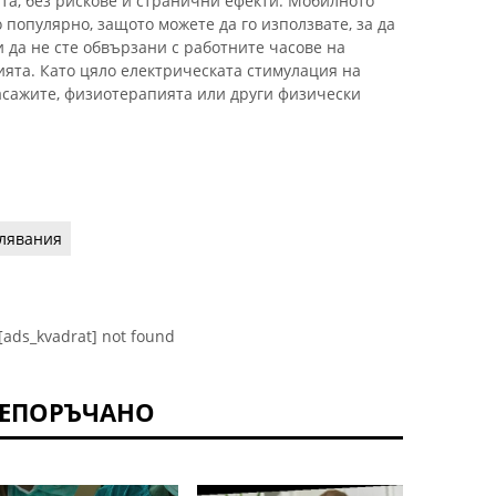
ата, без рискове и странични ефекти. Мобилното
 популярно, защото можете да го използвате, за да
 да не сте обвързани с работните часове на
ията. Като цяло електрическата стимулация на
асажите, физиотерапията или други физически
лявания
[ads_kvadrat] not found
ЕПОРЪЧАНО