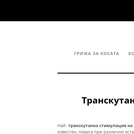
ГРИЖА ЗА КОСАТА
К
Транскута
Най-
транскутанна стимулация на
известен, помага при различни ост