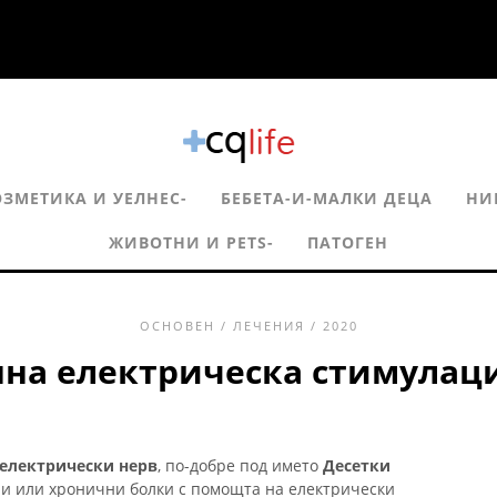
ОЗМЕТИКА И УЕЛНЕС-
БЕБЕТА-И-МАЛКИ ДЕЦА
НИ
ЖИВОТНИ И PETS-
ПАТОГЕН
ОСНОВЕН
/
ЛЕЧЕНИЯ
/ 2020
нна електрическа стимулаци
 електрически нерв
, по-добре под името
Десетки
ри или хронични болки с помощта на електрически