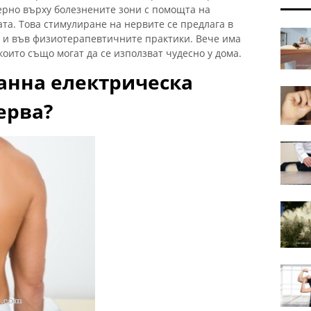
ерно върху болезнените зони с помощта на
ата. Това стимулиране на нервите се предлага в
о и във физиотерапевтичните практики. Вече има
които също могат да се използват чудесно у дома.
танна електрическа
ерва?