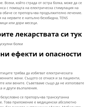
 Всеки, който страда от остра болка, може да се
анса с помощта на електрическа стимулация на
ка обаче се препоръчва продължително лечение.
я на нервите е напълно безобидна, TENS
дмици или дори месеци.
ите лекарствата си тук
ускулни болки
чни ефекти и опасности
тиците трябва да избягват електрическата
менните жени. Същото се отнася и за пациенти,
ите или вените. Съветваме също да не използвате
ка и други възпаления.
 безусловно се препоръчва транскутанна
те. Това приложение е медицински абсолютно