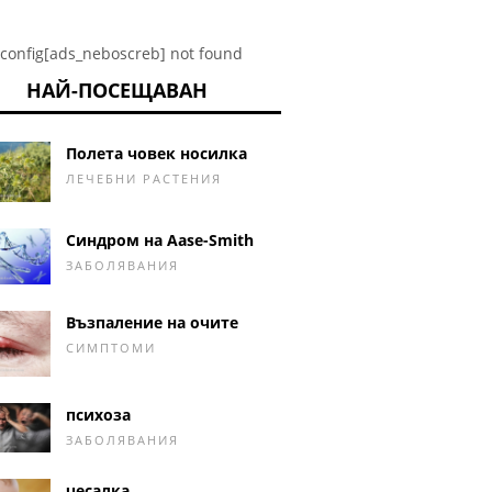
config[ads_neboscreb] not found
НАЙ-ПОСЕЩАВАН
Полета човек носилка
ЛЕЧЕБНИ РАСТЕНИЯ
Синдром на Aase-Smith
ЗАБОЛЯВАНИЯ
Възпаление на очите
СИМПТОМИ
психоза
ЗАБОЛЯВАНИЯ
чесалка