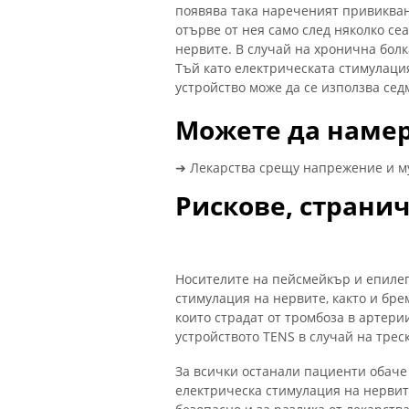
появява така нареченият привикване.
отърве от нея само след няколко се
нервите. В случай на хронична бол
Тъй като електрическата стимулаци
устройство може да се използва се
Можете да намер
➔ Лекарства срещу напрежение и м
Рискове, страни
Носителите на пейсмейкър и епилеп
стимулация на нервите, както и бре
които страдат от тромбоза в артери
устройството TENS в случай на трес
За всички останали пациенти обаче
електрическа стимулация на нерви