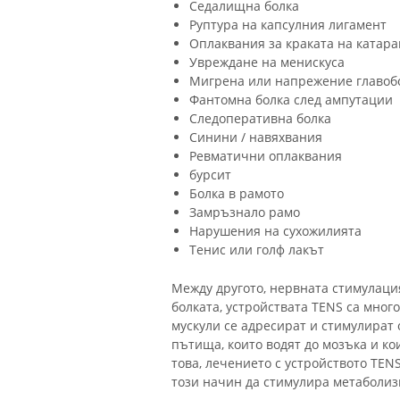
Седалищна болка
Руптура на капсулния лигамент
Оплаквания за краката на катар
Увреждане на менискуса
Мигрена или напрежение главоб
Фантомна болка след ампутации
Следоперативна болка
Синини / навяхвания
Ревматични оплаквания
бурсит
Болка в рамото
Замръзнало рамо
Нарушения на сухожилията
Тенис или голф лакът
Между другото, нервната стимулация
болката, устройствата TENS са мног
мускули се адресират и стимулират 
пътища, които водят до мозъка и ко
това, лечението с устройството TEN
този начин да стимулира метаболиз