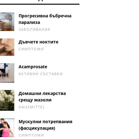
Прогресивна бъбречна
парализа
ЗАБОЛЯВАНИЯ
Дъвчете ноктите
СИМПТОМИ
Acamprosate
АКТИВНИ СЪСТАВКИ
Домашни лекарства
срещу мазоли
HAUSMITTEL
Мускулни потрепвания
(фасцикулация)
СИМПТОМИ