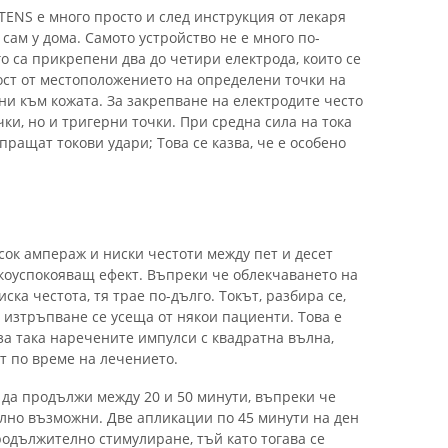
TENS е много просто и след инструкция от лекаря
сам у дома. Самото устройство не е много по-
о са прикрепени два до четири електрода, които се
ост от местоположението на определени точки на
ени към кожата. За закрепване на електродите често
чки, но и тригерни точки. При средна сила на тока
зпращат токови удари; Това се казва, че е особено
исок ампераж и ниски честоти между пет и десет
лкоуспокояващ ефект. Въпреки че облекчаването на
ска честота, тя трае по-дълго. Токът, разбира се,
а изтръпване се усеща от някои пациенти. Това е
за така наречените импулси с квадратна вълна,
т по време на лечението.
 да продължи между 20 и 50 минути, въпреки че
лно възможни. Две апликации по 45 минути на ден
родължително стимулиране, тъй като тогава се