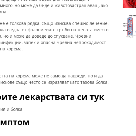
много, но може да бъде и животозастрашаващ, ако
ина.
не е толкова рядка, също изисква спешно лечение.
ила в една от фалопиевите тръби на жената вместо
а, но и може да доведе до спукване. Чревни
инфекции, запек и опасна чревна непроходимост
 на корема.
тта на корема може не само да навреди, но и да
скове също често се изразяват като тазова болка.
ите лекарствата си тук
ия и болка
симптом