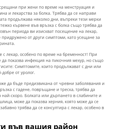
о срещани при жени по време на менструация и
ина и лекарства за болка. Трябва да се направи
ката продължава няколко дни, въпреки тези мерки
 тежко кървене във връзка с болка също трябва да
 извън периода ви изискват посещение на лекар,
е придружено от други симптоми, като усещане за
рината.
е с лекар, особено по време на бременност! При
 да показва инфекция на пикочния мехур, но също
тисите: Симптомите, които продължават с дни или
-добре от уролог.
може да бъде предизвикана от чревни заболявания и
връзка с гадене, повръщане и треска, трябва да
 най-скоро. Болката или дърпането в слабините и
шлица, може да показва херния, която може да се
забавно трябва да се консултира с лекар, особено в
ти във вашия район