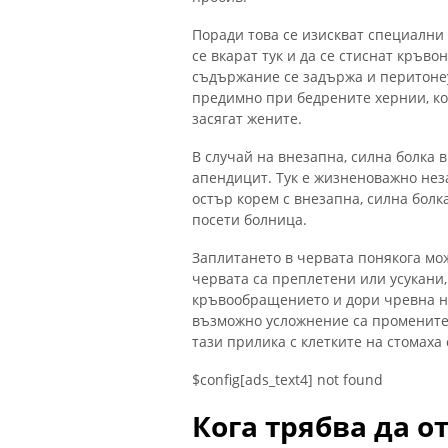
Поради това се изискват специални
се вкарат тук и да се стиснат кръво
съдържание се задържа и перитоне
предимно при бедрените хернии, ко
засягат жените.
В случай на внезапна, силна болка в
апендицит. Тук е жизненоважно нез
остър корем с внезапна, силна болк
посети болница.
Заплитането в червата понякога мож
червата са преплетени или усукани
кръвообращението и дори чревна не
възможно усложнение са промените 
тази прилика с клетките на стомаха 
$config[ads_text4] not found
Кога трябва да о