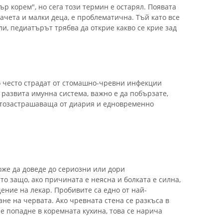
ър корем", но сега този термин е остарял. Появата
ачета и малки деца, е проблематична. Тъй като все
ли, педиатърът трябва да открие какво се крие зад
 често страдат от стомашно-чревни инфекции
развита имунна система, важно е да побързате,
вотозастрашаваща от диария и едновременно
оже да доведе до сериозни или дори
о защо, ако причината е неясна и болката е силна,
ние на лекар. Пробивите са едно от най-
не на червата. Ако чревната стена се разкъса в
 попадне в коремната кухина, това се нарича