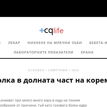
Е
ЛЕКАР
НИКНЕНЕ НА МЛЕЧНИ ЗЪБИ
БЕБЕТА-
ЛАБОРАТОРНИТЕ ПОКАЗАТЕЛИ
ХРАНА
ОСНОВЕН
/
СИМПТОМИ
/ 2020
олка в долната част на коре
зникват при много много хора в хода на техния
нообразие от причини, тъй като тазовата болка идва