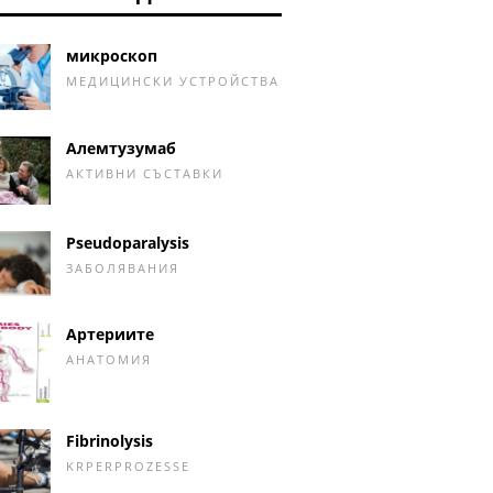
микроскоп
МЕДИЦИНСКИ УСТРОЙСТВА
Алемтузумаб
АКТИВНИ СЪСТАВКИ
Pseudoparalysis
ЗАБОЛЯВАНИЯ
Артериите
АНАТОМИЯ
Fibrinolysis
KRPERPROZESSE