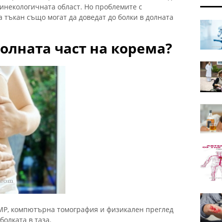
 гинекологичната област. Но проблемите с
 тъкан също могат да доведат до болки в долната
долната част на корема?
ЯМР, компютърна томография и физикален преглед
олката в таза.