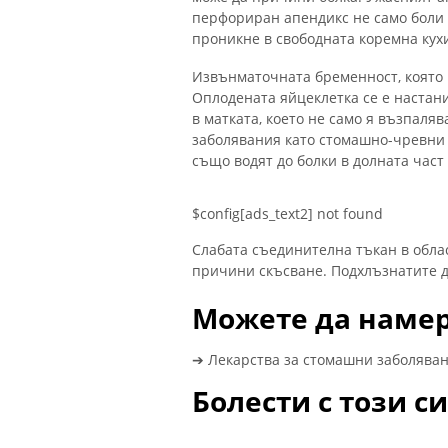
перфориран апендикс не само боли 
проникне в свободната коремна кух
Извънматочната бременност, която 
Оплодената яйцеклетка се е настан
в матката, което не само я възпаляв
заболявания като стомашно-чревни 
също водят до болки в долната част
$config[ads_text2] not found
Слабата съединителна тъкан в облас
причини скъсване. Подхлъзнатите ди
Можете да намер
➔ Лекарства за стомашни заболяван
Болести с този 