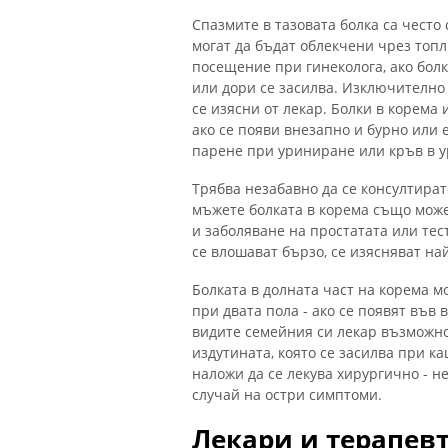
Спазмите в тазовата болка са чест
могат да бъдат облекчени чрез топл
посещение при гинеколога, ако бол
или дори се засилва. Изключително
се изясни от лекар. Болки в корема
ако се появи внезапно и бурно или 
парене при уриниране или кръв в у
Трябва незабавно да се консултират
мъжете болката в корема също може
и заболяване на простатата или тес
се влошават бързо, се изясняват най
Болката в долната част на корема 
при двата пола - ако се появят във 
видите семейния си лекар възможно
издутината, която се засилва при ка
наложи да се лекува хирургично - не
случай на остри симптоми.
Лекари и терапев