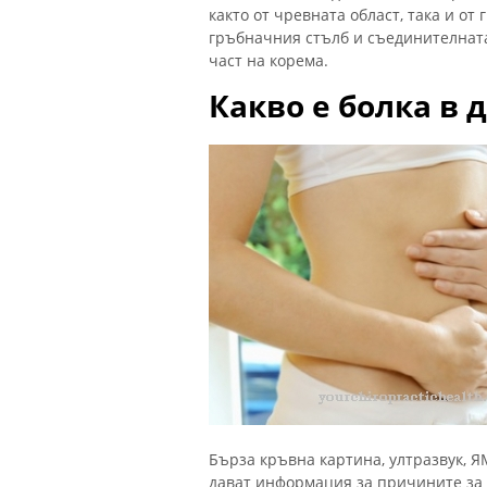
както от чревната област, така и от
гръбначния стълб и съединителната
част на корема.
Какво е болка в 
Бърза кръвна картина, ултразвук, 
дават информация за причините за б