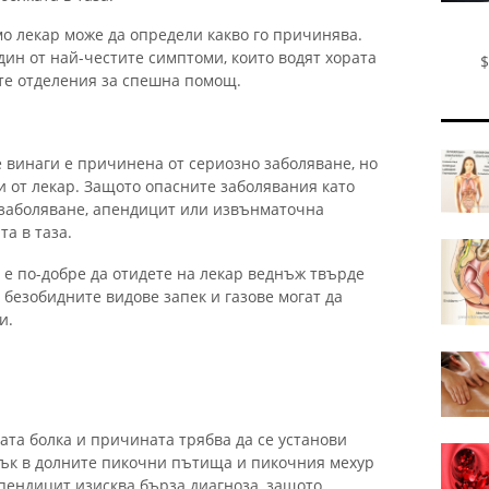
мо лекар може да определи какво го причинява.
един от най-честите симптоми, които водят хората
$
те отделения за спешна помощ.
е винаги е причинена от сериозно заболяване, но
и от лекар. Защото опасните заболявания като
 заболяване, апендицит или извънматочна
та в таза.
, е по-добре да отидете на лекар веднъж твърде
 безобидните видове запек и газове могат да
и.
ата болка и причината трябва да се установи
мък в долните пикочни пътища и пикочния мехур
пендицит изисква бърза диагноза, защото