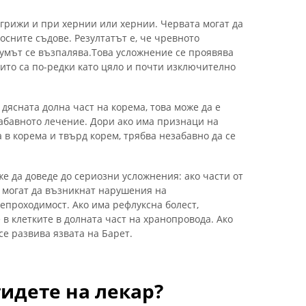
 грижи и при хернии или хернии. Червата могат да
носните съдове. Резултатът е, че чревното
умът се възпалява.Това усложнение се проявява
ито са по-редки като цяло и почти изключително
 дясната долна част на корема, това може да е
абавното лечение. Дори ако има признаци на
а в корема и твърд корем, трябва незабавно да се
е да доведе до сериозни усложнения: ако части от
, могат да възникнат нарушения на
проходимост. Ако има рефлуксна болест,
в клетките в долната част на хранопровода. Ако
се развива язвата на Барет.
тидете на лекар?