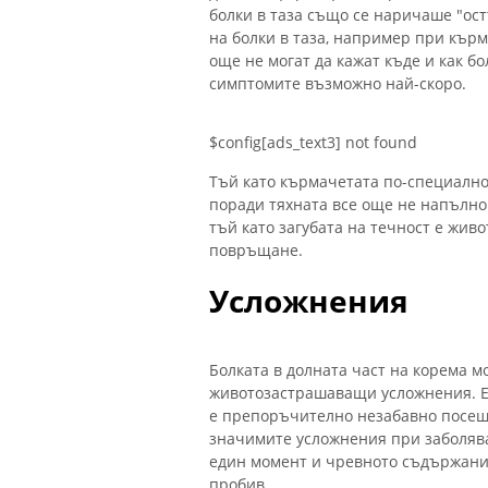
болки в таза също се наричаше "ост
на болки в таза, например при кърм
още не могат да кажат къде и как бо
симптомите възможно най-скоро.
$config[ads_text3] not found
Тъй като кърмачетата по-специално
поради тяхната все още не напълно 
тъй като загубата на течност е жи
повръщане.
Усложнения
Болката в долната част на корема м
животозастрашаващи усложнения. Ет
е препоръчително незабавно посеще
значимите усложнения при заболява
един момент и чревното съдържание
пробив.