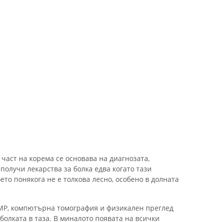
 част на корема се основава на диагнозата,
получи лекарства за болка едва когато тази
ето понякога не е толкова лесно, особено в долната
ЯМР, компютърна томография и физикален преглед
олката в таза. В миналото появата на всички