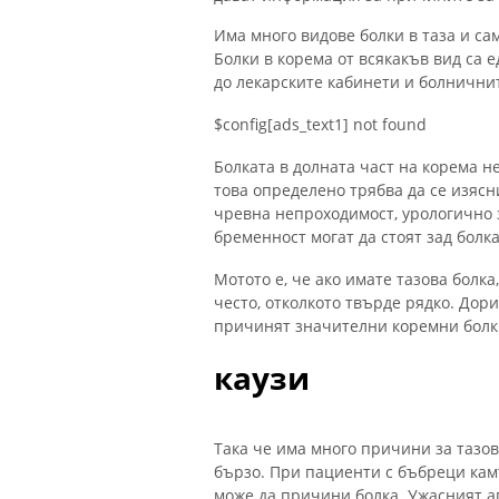
Има много видове болки в таза и са
Болки в корема от всякакъв вид са 
до лекарските кабинети и болнични
$config[ads_text1] not found
Болката в долната част на корема н
това определено трябва да се изясн
чревна непроходимост, урологично
бременност могат да стоят зад болка
Мотото е, че ако имате тазова болка
често, отколкото твърде рядко. Дори
причинят значителни коремни болк
каузи
Така че има много причини за тазов
бързо. При пациенти с бъбреци ка
може да причини болка. Ужасният а