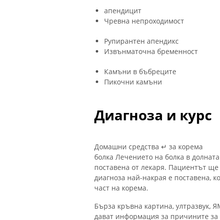
апендицит
Чревна непроходимост
Рупирантен апендикс
Извънматочна бременност
Камъни в бъбреците
Пикочни камъни
Диагноза и курс
Домашни средства ↵ за корема
болка Лечението на болка в долната
поставена от лекаря. Пациентът ще 
диагноза най-накрая е поставена, ко
част на корема.
Бърза кръвна картина, ултразвук, 
дават информация за причините за б