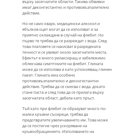
върху засегнатите области. Такива обвивки
имат деконгестантно и противовъзпалително
действие.
Но не само кварк, медицински алкохол и
ябълков оцет могат да се използват и за
приятно охлаждане в случай на флебит. Но
първо те трябва да се разреждат с вода. След
това платовете се накисват в разредената
течност и се увиват около засегнатите места.
Ефектът е много релаксиращ и забележимо
облекчава симптомите на флебит. Глината
може да се използва и като успокояващ глинен
пакет. Глината има особено
противовъзпалително и деконгестантно
действие. Трябва да се смесва с вода, докато
стане паста и след това да се прилага върху
засегнатата област, дебела като пръст.
Тъй като при флебит се образуват много по-
малки кръвни съсиреци, трябва да
предотвратите увеличаването им. Това може
да се постигне чрез ускоряване на
кръвообращението. Използването на