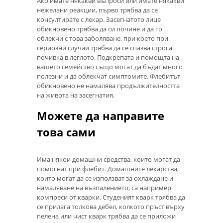
Ако имате някакви въпроси или имате някакви
нежелани реакции, първо трябва да се
консултирате с лекар. Засегнатото лице
обикновено трябва да си почине и да го
облекчи с това заболяване, при което при
сериозни случаи трябва да се спазва строга
почивка в леглото. Подкрепата и помощта на
вашето семейство също могат да бъдат много
полезни и да облекчат симптомите. Флебитът
обикновено не намалява продължителността
на живота на засегнатия.
Можете да направите
това сами
Има някои домашни средства, които могат да
помогнат при флебит. Домашните лекарства,
които могат да се използват за охлаждане и
намаляване на възпалението, са например
компреси от кварки. Студеният кварк трябва да
се прилага толкова дебел, колкото пръст върху
пелена или чист кварк трябва да се приложи