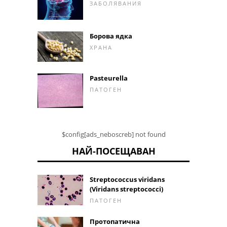
ЗАБОЛЯВАНИЯ
Борова ядка
ХРАНА
Pasteurella
ПАТОГЕН
$config[ads_neboscreb] not found
НАЙ-ПОСЕЩАВАН
Streptococcus viridans
(Viridans streptococci)
ПАТОГЕН
Протопатична