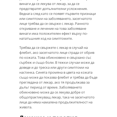
винаги да се лекува от лекар, за да се
предотвратят допълнителни усложнения.
Веднага след като се появят първите признаци
или симптоми на заболяването, засегнатото
лице трябва да се свърже с лекар. Ранното
откриване и лечение на това заболяване
винаги има положителен ефект върху по-
нататъшния ход на симптомите.
Трябва да се свържете с лекар в случай на
флебит, ако засегнатото лице страда от обрив
по кожата. Това обикновено е свързано със
сърбеж и също боли. В тежки случаи може да
доведе и до треска или други симптоми на
настинка. Синята промяна в цвета на кожата
също може да показва флебит и трябва да бъде
прегледана от лекар, ако тя продължава за
дълъг период от време. Заболяването
обикновено може да се лекува добре от
общопрактикуващ лекар, така че засегнатото
лице да няма намалена продължителност на
живота.