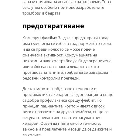
запази почивка за легло за кратко време. Това
се случва особено при новоразработените
тромбози в бедрата.
предотвратяване
Към един
флебит
За да се предотврати това,
има смисъл да се избягва наднорменото тегло
и да се прави колкото се може повече
физическа активност. Консумацията на
никотин и алкохол трябва да бъде ограничена
или избягвана, а с някои лекарства, като
противозачатъчните, трябва да се извършват
редовни контролни прегледи.
Достатъчното снабдяване с течности и
профилактика с хепарин след операцията също
са добра профилактика срещу флебит. По
принцип пациентите, които живеят с висок
риск от развитие на друга тромбоза, също се
лекуват превантивно с антикоагулантния
хепарин. Освен да пиете много течности,
важно е и през летните месеци да се движите и
да ходите.