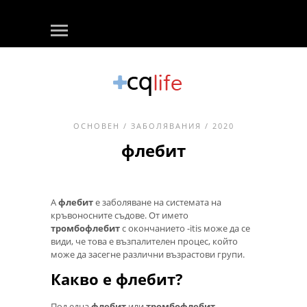
ОСНОВЕН
/
ЗАБОЛЯВАНИЯ
/ 2020
флебит
А
флебит
е заболяване на системата на
кръвоносните съдове. От името
тромбофлебит
с окончанието -itis може да се
види, че това е възпалителен процес, който
може да засегне различни възрастови групи.
Какво е флебит?
Под една
флебит
или
тромбофлебит