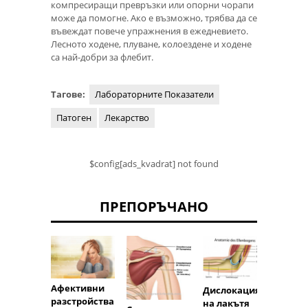
компресиращи превръзки или опорни чорапи
може да помогне. Ако е възможно, трябва да се
въвеждат повече упражнения в ежедневието.
Лесното ходене, плуване, колоездене и ходене
са най-добри за флебит.
Тагове:
Лабораторните Показатели
Патоген
Лекарство
$config[ads_kvadrat] not found
ПРЕПОРЪЧАНО
Афективни
Синдр
Дислокация
разстройства
хипер
на лакътя