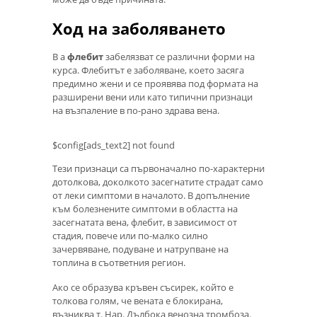
Ход на заболяването
В a
флебит
забелязват се различни форми на
курса. Флебитът е заболяване, което засяга
предимно жени и се проявява под формата на
разширени вени или като типични признаци
на възпаление в по-рано здрава вена.
$config[ads_text2] not found
Тези признаци са първоначално по-характерни
дотолкова, доколкото засегнатите страдат само
от леки симптоми в началото. В допълнение
към болезнените симптоми в областта на
засегнатата вена, флебит, в зависимост от
стадия, повече или по-малко силно
зачервяване, подуване и натрупване на
топлина в съответния регион.
Ако се образува кръвен съсирек, който е
толкова голям, че вената е блокирана,
възниква т. Нар. Дълбока венозна тромбоза.