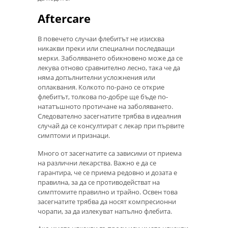
Aftercare
В повечето случаи флебитът не изисква
никакви преки или специални последващи
мерки. Заболяването обикновено може да се
лекува отново сравнително лесно, така че да
няма допълнителни усложнения или
оплаквания. Колкото по-рано се открие
флебитът, толкова по-добре ще бъде по-
нататъшното протичане на заболяването.
Следователно засегнатите трябва в идеалния
случай да се консултират с лекар при първите
симптоми и признаци.
Много от засегнатите са зависими от приема
на различни лекарства. Важно е да се
гарантира, че се приема редовно и дозата е
правилна, за да се противодействат на
симптомите правилно и трайно. Освен това
засегнатите трябва да носят компресионни
чорапи, за да излекуват напълно флебита.