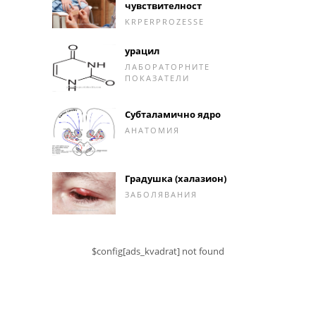
чувствителност
KRPERPROZESSE
урацил
ЛАБОРАТОРНИТЕ
ПОКАЗАТЕЛИ
Субталамично ядро
АНАТОМИЯ
Градушка (халазион)
ЗАБОЛЯВАНИЯ
$config[ads_kvadrat] not found