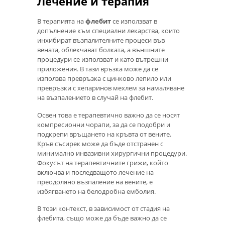
Лечение и терапия
В терапията на
флебит
се използват в
допълнение към специални лекарства, които
инхибират възпалителните процеси във
вената, облекчават болката, а външните
процедури се използват и като вътрешни
приложения. В тази връзка може да се
използва превръзка с цинково лепило или
превръзки с хепаринов мехлем за намаляване
на възпалението в случай на флебит.
Освен това е терапевтично важно да се носят
компресионни чорапи, за да се подобри и
подкрепи връщането на кръвта от вените.
Кръв съсирек може да бъде отстранен с
минимално инвазивни хирургични процедури.
Фокусът на терапевтичните грижи, който
включва и последващото лечение на
преодоляно възпаление на вените, е
избягването на белодробна емболия.
В този контекст, в зависимост от стадия на
флебита, също може да бъде важно да се