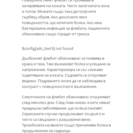
Повърхностният флебит се проявява в
зачервяване на кожата. Често засегнатата зона
е топла. Можете също така да получите
сърбящ обрив. Ако докоснете леко
повърхността, ще изпитате болка. Ако има
бактериална инфекция за флебита, пациентите
обикновено също страдат от треска.
$config[ads_text3] not found
Дълбокият флебит обикновено се появява в
крака и таза. Там възникват болка и усещане за
напрежение. Характеризира се със синкаво
оцветяване на кожата. Съдовете се открояват
видимо. Подуването може да се наблюдава в
контраст с повърхностното възпаление.
Симптомите на флебит обикновено отшумяват
след няколко дни. След това онези, които нямат
предишни заболявания, ще се възстановят.
Сериозните случаи продължават по-дълго и
често са свързани с разширени вени.
Тромбозата на вените също причинява болка в
продължение на седмици.