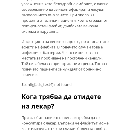
усложнения като белодробна емболия, е важно
своевременно да се идентифицират и лекуват
възпалението във вените. При около 30
процента от всички пациенти, които страдат от
повърхностен флебит, дълбоката венозна
система е нарушена.
Инфекцията на вените също е едно от опасните
ефекти на флебита. В повечето случаи това е
инфекция с бактерии. Често се появява на
местата за пробиване на постоянни канюли.
Той се забелязва при втрисане и треска. Тогава
повечето пациенти се нуждаят от болнично
лечение.
$config[ads_text4] not found
Кога трябва да отидете
на лекар?
При флебит пациентът винаги трябва да се
консултира с лекар. Въпреки че флебитът може
да се излекува в някои случаи, болестта трябва