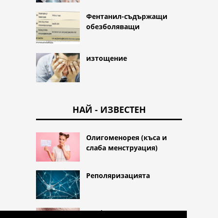
Фентанил-съдържащи
обезболяващи
изтощение
НАЙ - ИЗВЕСТЕН
Олигоменорея (къса и
слаба менструация)
Реполяризацията
Блефарит (възпаление на