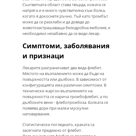
Съответната област става твърда, кожата се
напряга и е много чувствителна към болка,
когато я докоснете ръчно. Тъй като тромбът
може да се разхлаби и да доведе до
животозастрашаваща белодробна емболия, е
необходимо незабавно да се види лекар.
Симптоми, заболявания
и признаци
Лекарите разграничават два вида флебит.
Мястото на възпалението може да бъде на
повърхността или дълбоко. В зависимост от
конфигурацията има различни симптоми. В
технически жаргон възпалението на
повърхността се нарича тромбофлебит, а по
дълбоките вени - флеботромбоза. Болката се
появява дори при малки мускулни
натоварвания.
Статистически погледнато, краката са
засегнати предимно от флебит.