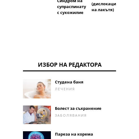
Синдром на
ност
(дислокация
супраспинату
на лакътя)
с сухожилие
ИЗБОР НА РЕДАКТОРА
Студена баня
ЛЕЧЕНИЯ
Болест за съхранение
ЗАБОЛЯВАНИЯ
Пареза на корема