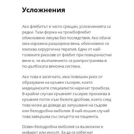
Усложнения
Ако флебитът е често срещан, усложненията са
редки. Тази форма на тромбофлебит
обикновено лекува без последствия. Ако обаче
има изразена разширена вена, обикновено се
изисква хирургична терапия. Един от най-
големите рискове от флебит при повърхностни
вени е, че възпалението се разпространява в
по-дълбоката венозна система.
Ако това е засегнато, има повишен риск от
образуване на кръвен съсирек, което
медицинските специалисти наричат ​​тромбоза.
В крайни случаи кръвният съсирек прониква в
кръвния поток към белите дробове, което след
това може да доведе до запушване на съдове
или белодробна емболия. В най-лошия случай
това завършва със смъртта на пациента.
Освен белодробна емболия са възможни и
инфаркт или инсулт. За да се избегнат