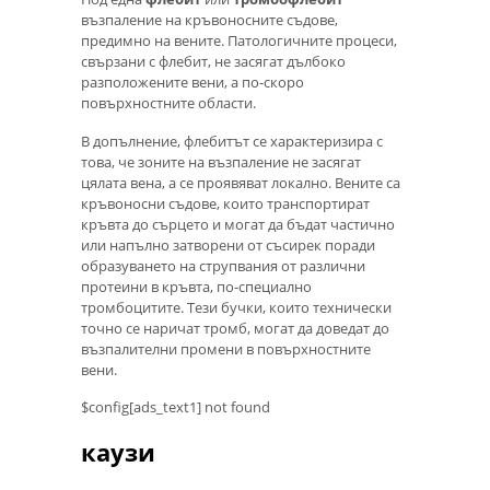
възпаление на кръвоносните съдове,
предимно на вените. Патологичните процеси,
свързани с флебит, не засягат дълбоко
разположените вени, а по-скоро
повърхностните области.
В допълнение, флебитът се характеризира с
това, че зоните на възпаление не засягат
цялата вена, а се проявяват локално. Вените са
кръвоносни съдове, които транспортират
кръвта до сърцето и могат да бъдат частично
или напълно затворени от съсирек поради
образуването на струпвания от различни
протеини в кръвта, по-специално
тромбоцитите. Тези бучки, които технически
точно се наричат ​​тромб, могат да доведат до
възпалителни промени в повърхностните
вени.
$config[ads_text1] not found
каузи