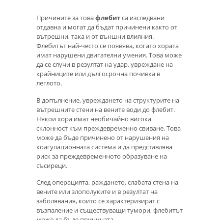
Причините за това
флебит
са изследвани
отдавна и могат да бъдат причинени както от
вътрешни, така и от външни влияния.
Флебитът най-често се появява, когато хората
имат нарушени двигателни умения. Това може
да се случи в резултат на удар, увреждане на
крайниците или дългосрочна почивка в
леглото.
В допълнение, увреждането на структурите на
вътрешните стени на вените води до флебит.
Някои хора имат необичайно висока
склонност към преждевременно свиване. Това
може да бъде причинено от нарушения на
коагулационната система и да представлява
риск за преждевременното образуване на
съсиреци.
След операцията, раждането, слабата стена на
вените или злополуките и в резултат на
заболявания, които се характеризират с
възпаление и съществуващи тумори, флебитът
може да бъде причината.