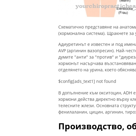
Схематично представяне на анатоми
(хормонална система). Щракнете за
Адиуретинът е известен и под имен
AVP (аргинин вазопресин). Най-чест
думите "анти" за "против" и "диурез
хормонът насърчава възстановяване
отделянето на урина, което обясняв
$config[ads_text1] not found
В допълнение към окситоцин, ADH е 
хормони действа директно върху кле
телесните жлези. Основната структ
фенилаланин, цицин, аргинин, тироз
Производство, о