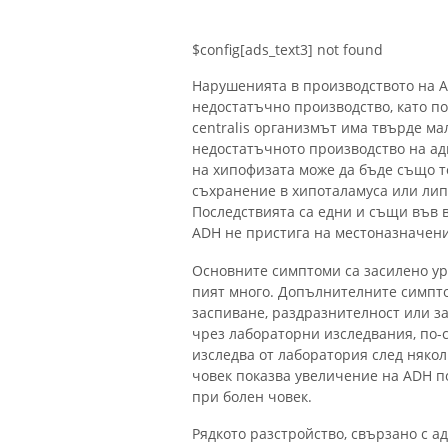
$config[ads_text3] not found
Нарушенията в производството на A
недостатъчно производство, като по
centralis организмът има твърде м
недостатъчното производство на ад
на хипофизата може да бъде също т
съхранение в хипоталамуса или липс
Последствията са едни и същи във в
ADH не пристига на местоназначение
Основните симптоми са засилено ури
пият много. Допълнителните симпто
заспиване, раздразнителност или з
чрез лабораторни изследвания, по-
изследва от лаборатория след няколк
човек показва увеличение на ADH п
при болен човек.
Рядкото разстройство, свързано с а