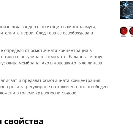
роизвежда заедно с окситоцин в хипоталамуса,
ителните нерви. След това се освобождава в
 се определя от осмотичната концентрация в
о тяло се регулира от осмозата - балансът между
пусклива мембрана. Ако в човешкото тяло липсва
 записват и предават осмотичната концентрация.
вна роля за регулиране на количеството освободен
оложени в големи кръвоносни съдове.
и свойства