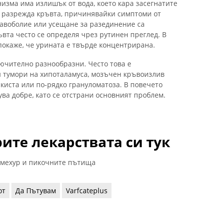
низма има излишък от вода, което кара засегнатите
ка разрежда кръвта, причинявайки симптоми от
лавоболие или усещане за разединение са
вта често се определя чрез рутинен преглед. В
покаже, че урината е твърде концентрирана.
лючително разнообразни. Често това е
 тумори на хипоталамуса, мозъчен кръвоизлив
 киста или по-рядко грануломатоза. В повечето
ува добре, като се отстрани основният проблем.
ите лекарствата си тук
 мехур и пикочните пътища
от
Да Пътувам
Varfcateplus