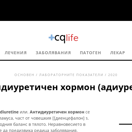
ЛЕЧЕНИЯ
ЗАБОЛЯВАНИЯ
ПАТОГЕН
ЛЕКАР
ОСНОВЕН
/
ЛАБОРАТОРНИТЕ ПОКАЗАТЕЛИ
/ 2020
диуретичен хормон (адиур
diuretine
или.
Антидиуретичен хормон
се
ламуса, част от човешкия [[диенцефалон] s.
одния баланс в тялото. Неравновесието в
е да предизвика редица заболявания.