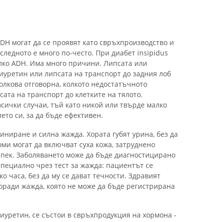
DH могат да се проявят като свръхпроизводство и
следното е много по-често. При диабет insipidus
алко ADH. Има много причини. Липсата или
иуретин или липсата на транспорт до задния лоб
олкова отговорна, колкото недостатъчното
ата на транспорт до клетките на тялото.
сички случаи, тъй като никой или твърде малко
то си, за да бъде ефективен.
ниране и силна жажда. Хората губят урина, без да
ми могат да включват суха кожа, затруднено
апек. Заболяването може да бъде диагностицирано
специално чрез тест за жажда: пациентът се
о часа, без да му се дават течности. Здравият
оради жажда, която не може да бъде регистрирана
диуретин, се състои в свръхпродукция на хормона -