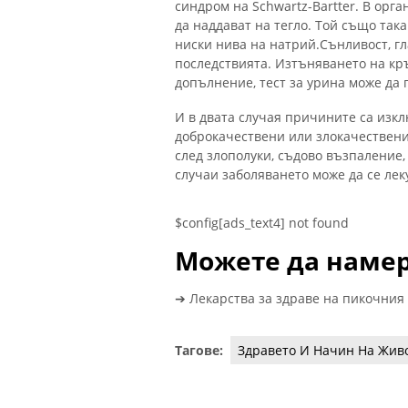
синдром на Schwartz-Bartter. В орга
да наддават на тегло. Той също та
ниски нива на натрий.Сънливост, г
последствията. Изтъняването на кръ
допълнение, тест за урина може да 
И в двата случая причините са изк
доброкачествени или злокачествени
след злополуки, съдово възпаление,
случаи заболяването може да се лек
$config[ads_text4] not found
Можете да намер
➔ Лекарства за здраве на пикочния
Тагове:
Здравето И Начин На Жив