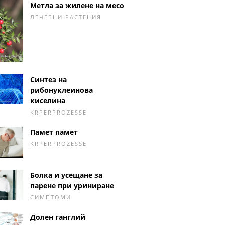
Метла за жилене на месо
ЛЕЧЕБНИ РАСТЕНИЯ
Синтез на
рибонуклеинова
киселина
KRPERPROZESSE
Памет памет
KRPERPROZESSE
Болка и усещане за
парене при уриниране
СИМПТОМИ
Долен ганглий