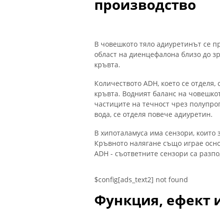
производство
В човешкото тяло адиуретинът се п
област на диенцефалона близо до зр
кръвта.
Количеството ADH, което се отделя,
кръвта. Водният баланс на човешкот
частиците на течност чрез полупро
вода, се отделя повече адиуретин.
В хипоталамуса има сензори, които
Кръвното налягане също играе осно
ADH - съответните сензори са разп
$config[ads_text2] not found
Функция, ефект 