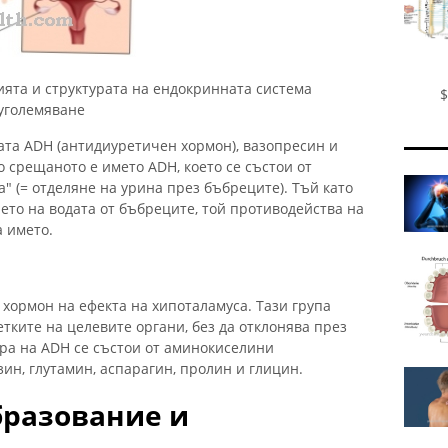
ята и структурата на ендокринната система
$
 уголемяване
ата ADH (антидиуретичен хормон), вазопресин и
о срещаното е името ADH, което се състои от
а" (= отделяне на урина през бъбреците). Тъй като
то на водата от бъбреците, той противодейства на
а името.
хормон на ефекта на хипоталамуса. Тази група
тките на целевите органи, без да отклонява през
ура на ADH се състои от аминокиселини
ин, глутамин, аспарагин, пролин и глицин.
бразование и