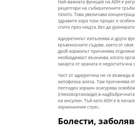
Най-важната функция на ADH е регу
рецептори на събирателните тръби 
тялото. Това увеличава концентраци
здравите хора този процес е особен
спите през нощта, без да уринирате
Адиуретинът изпълнява и други фун
кръвоносните съдове, което от сво
дроб хормонът причинява отделянето
необходимост възниква, когато орг
захарта от храната е недостатъчна 
Част от адиуретина не се въвежда в
хипофизна жлеза. Там причинява от
пептиден хормон осигурява освобож
(глюкокортикоиди) в надбъбречната 
на инсулин. Тъй като ADH е в начало
хормоналния стрес.
Болести, заболяв