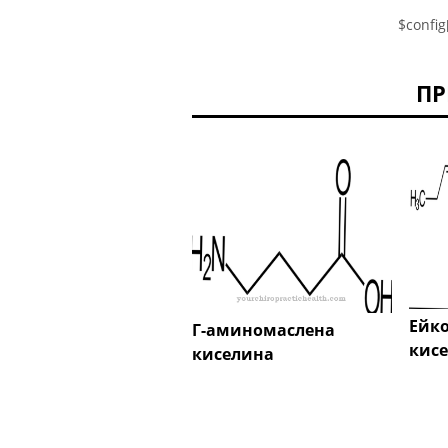
$config
ПР
Ейк
Γ-аминомаслена
кис
киселина