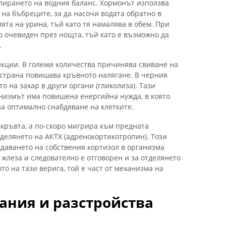
лирането на водния баланс. Хормонът използва
на бъбреците, за да насочи водата обратно в
ята на урина, тъй като тя намалява в обем. При
о очевиден през нощта, тъй като е възможно да
.
кции. В големи количества причинява свиване на
я страна повишава кръвното налягане. В черния
 на захар в други органи (гликолиза). Тази
анизмът има повишена енергийна нужда, в която
за оптимално снабдяване на клетките.
 кръвта, а по-скоро мигрира към предната
делянето на АКТХ (адренокортикотропин). Този
даването на собствения кортизол в организма
жлеза и следователно е отговорен и за отделянето
то на тази верига, той е част от механизма на
ания и разстройства