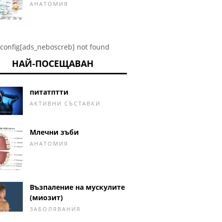
АНАТОМИЯ
config[ads_neboscreb] not found
НАЙ-ПОСЕЩАВАН
питатптти
АКТИВНИ СЪСТАВКИ
Млечни зъби
АНАТОМИЯ
Възпаление на мускулите
(миозит)
ЗАБОЛЯВАНИЯ