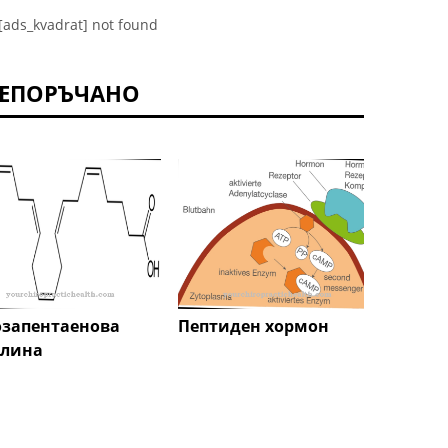
[ads_kvadrat] not found
ЕПОРЪЧАНО
озапентаенова
Пептиден хормон
фосф
елина