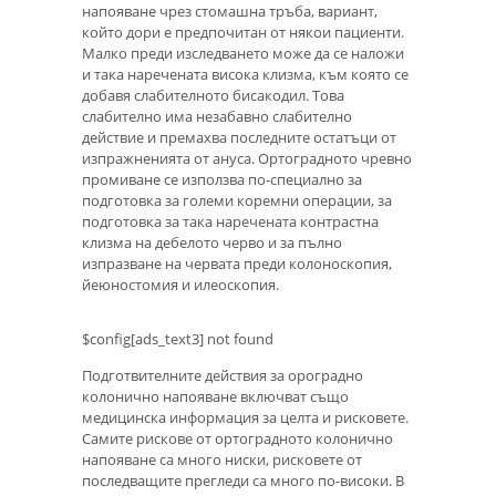
напояване чрез стомашна тръба, вариант,
който дори е предпочитан от някои пациенти.
Малко преди изследването може да се наложи
и така наречената висока клизма, към която се
добавя слабителното бисакодил. Това
слабително има незабавно слабително
действие и премахва последните остатъци от
изпражненията от ануса. Ортоградното чревно
промиване се използва по-специално за
подготовка за големи коремни операции, за
подготовка за така наречената контрастна
клизма на дебелото черво и за пълно
изпразване на червата преди колоноскопия,
йеюностомия и илеоскопия.
$config[ads_text3] not found
Подготвителните действия за ороградно
колонично напояване включват също
медицинска информация за целта и рисковете.
Самите рискове от ортоградното колонично
напояване са много ниски, рисковете от
последващите прегледи са много по-високи. В