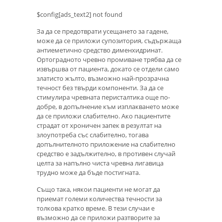
$config[ads_text2] not found
За да се предотврати усещането за гадене,
може да се приложи супозитория, съдържаща
антиеметично средство дименхидринат.
Ортоградното чревно промиване трябва да се
извършва от пациента, докато се отдели само
златисто жълто, възможно най-прозрачна
течност без твърди компоненти. За да се
стимулира чревната перисталтика още по-
добре, в допълнение към изплакването може
да се приложи слабително. Ако пациентите
страдат от хроничен запек в резултат на
злоупотреба със слабително, тогава
допълнителното приложение на слабително
средство е задължително, в противен случай
целта за напълно чиста чревна лигавица
трудно може да бъде постигната.
Също така, някои пациенти не могат да
приемат големи количества течности за
толкова кратко време. В тези случаи е
възможно да се приложи разтворите за