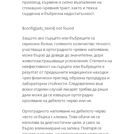
произход, кървене и силно възпаление на
стомашно-чревния тракт, както и тежка
сърдечна и бъбречна недостатъчност.
$config[ads_text4] not found
Защото ако сърцето или бъбреците са
сериозно болни, голямото количество течност,
участваща в ортоградното чревно напояване,
може бързо да доведе до значителни, дори
животозастрашаващи усложнения. Степента на
неефективност на сърцето или бъбреците е
резултат от предишните медицински находки
чрез физически преглед, образна процедура и
лабораторни стойности. Следователно във
всеки отделен случай лекарят трябва да реши
дали може да се извърши ортоградно
оросяване на дебелото черво или не.
Ортоградното напояване на дебелото черво
често се бърка с клизма. Това обаче не се
използва за диагностични цели, а само за
бързо елиминиране на запека. Повтаря се
отново и отново, че ортоградното колонично