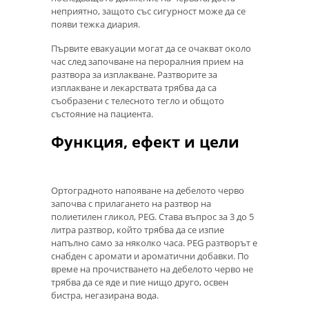
неприятно, защото със сигурност може да се
появи тежка диария.
Първите евакуации могат да се очакват около
час след започване на пероралния прием на
разтвора за изплакване. Разтворите за
изплакване и лекарствата трябва да са
съобразени с телесното тегло и общото
състояние на пациента.
Функция, ефект и цели
Ортоградното напояване на дебелото черво
започва с прилагането на разтвор на
полиетилен гликол, PEG. Става въпрос за 3 до 5
литра разтвор, който трябва да се изпие
напълно само за няколко часа. PEG разтворът е
снабден с аромати и ароматични добавки. По
време на прочистването на дебелото черво не
трябва да се яде и пие нищо друго, освен
бистра, негазирана вода.