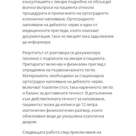
консултацията с лекаря подробно се обсъждат
всички въпроси на пациента относно
процедурата и прилагането на ортоградното
колонично напояване. Ортоградното
напояване на дебелото черво е един от
медицинските прегледи, които изискват
документация, така че лекарят има задължение
да информира.
Резултатът от разговора се документира
писмено с подписите на лекаря и пациента.
Препаратът включва и физикален преглед с
определяне на първоначалното тегло.
Материалите, необходими за стационарно
ортоградно напояване на дебелото черво,
включват тоалетен стол, така нареченото легло
и баланс за доставената течност. В допълнение
към действителната течност за изплакване,
пациентът може да изпие и до 12 литра
изотоничен физиологичен разтвор, което
обикновено води до умишлена осмотична
диария.
Следващата работа след приключване на