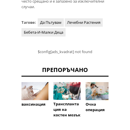
често срещано и е запазено за изключителни
случаи.
Тагове:
Да Пътувам
Лечебни Растения
Бебета-И-Малки Деца
$config[ads_kvadrat] not found
ПРЕПОРЪЧАНО
Транспланта
ваксинация
Очна
психо
ция на
операция
огия
костен мозък