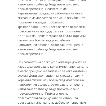
напояване трябва да бъде преустановено
преждевременно. Неизвестни или
неразпознати предишни заболявания могат
внезапно да доведат до промени в жизнените
показатели поради проблеми с
кръвообращението, което води до незабавно
прекъсване на процедурата за промиване.
Дори ако пациентът страда от силни коремни
спазми или болка след употреба на
напоителния разтвор, ортоградното чревно
напояване трябва да бъде преустановено
преждевременно.
Прилагането на болкоуспокояващи, докато се
извършва ороградно колонично напояване, не
е често срещано и е запазено за изключителни
случаи. Дори ако пациентът страда от силни
коремни спазми или болка след употреба на
напоителния разтвор, ортоградното чревно
напояване трябва да бъде преустановено
преждевременно. Прилагането на
болкоуспокояващи, докато се извършва
ороградно напояване на дебелото черво, не е