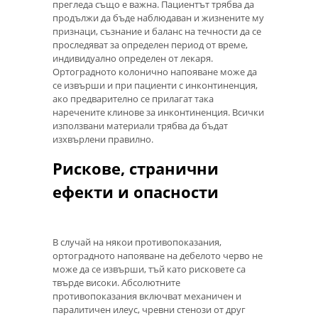
прегледа също е важна. Пациентът трябва да
продължи да бъде наблюдаван и жизнените му
признаци, съзнание и баланс на течности да се
проследяват за определен период от време,
индивидуално определен от лекаря.
Ортоградното колонично напояване може да
се извърши и при пациенти с инконтиненция,
ако предварително се прилагат така
наречените клинове за инконтиненция. Всички
използвани материали трябва да бъдат
изхвърлени правилно.
Рискове, странични
ефекти и опасности
В случай на някои противопоказания,
ортоградното напояване на дебелото черво не
може да се извърши, тъй като рисковете са
твърде високи. Абсолютните
противопоказания включват механичен и
паралитичен илеус, чревни стенози от друг