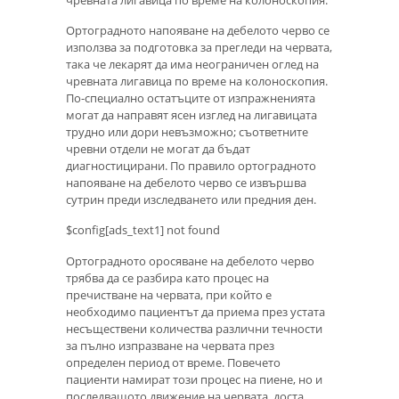
чревната лигавица по време на колоноскопия.
Ортоградното напояване на дебелото черво се
използва за подготовка за прегледи на червата,
така че лекарят да има неограничен оглед на
чревната лигавица по време на колоноскопия.
По-специално остатъците от изпражненията
могат да направят ясен изглед на лигавицата
трудно или дори невъзможно; съответните
чревни отдели не могат да бъдат
диагностицирани. По правило ортоградното
напояване на дебелото черво се извършва
сутрин преди изследването или предния ден.
$config[ads_text1] not found
Ортоградното оросяване на дебелото черво
трябва да се разбира като процес на
пречистване на червата, при който е
необходимо пациентът да приема през устата
несъществени количества различни течности
за пълно изпразване на червата през
определен период от време. Повечето
пациенти намират този процес на пиене, но и
последващото движение на червата, доста