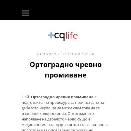
ОСНОВЕН
/
ЛЕЧЕНИЯ
/ 2020
Ортоградно чревно
промиване
Най-
Ортоградно чревно промиване
е
подготвителна процедура за прочистване на
дебелото черво, за да може след това да се
извърши колоноскопия. Ортоградното
напояване на дебелото черво също е
медицинският стандарт, когато става въпрос за
подготовка за определени хирургични