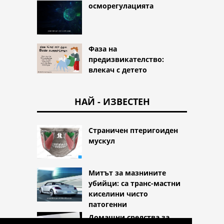
осморегулацията
Фаза на
предизвикателство:
влекач с детето
НАЙ - ИЗВЕСТЕН
Страничен птеригоиден
мускул
Митът за мазнините
убийци: са транс-мастни
киселини чисто
патогенни
Домашни средства за